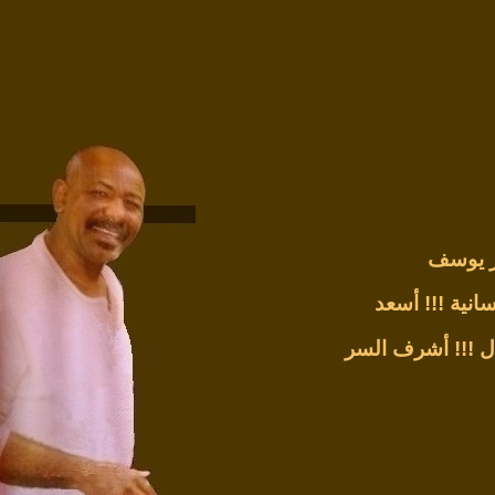
ر يوسف
انية !!!
أسعد
ل !!!
أشرف السر