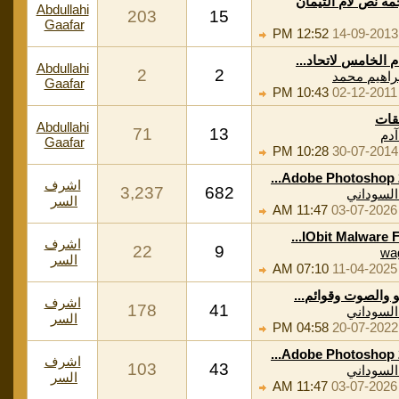
مة نص لأم التيمان
Abdullahi
203
15
Gaafar
12:52 PM
14-09-2013
م الخامس لاتحاد...
Abdullahi
2
2
براهيم محمد
Gaafar
10:43 PM
02-12-2011
قات
Abdullahi
71
13
دم
Gaafar
10:28 PM
30-07-2014
Adobe Photoshop 20
اشرف
3,237
682
لسوداني
السر
11:47 AM
03-07-2026
IObit Malware Fi
اشرف
22
9
wa
السر
07:10 AM
11-04-2025
و والصوت وقوائم...
اشرف
178
41
لسوداني
السر
04:58 PM
20-07-2022
Adobe Photoshop 20
اشرف
103
43
لسوداني
السر
11:47 AM
03-07-2026