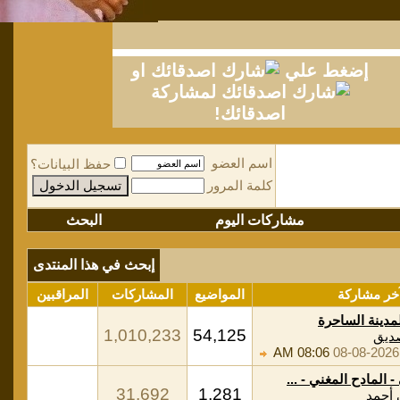
إضغط علي
او
لمشاركة
اصدقائك!
اسم العضو
حفظ البيانات؟
كلمة المرور
مشاركات اليوم
البحث
إبحث في هذا المنتدى
خر مشاركة
المواضيع
المشاركات
المراقبين
لمدينة الساحرة
1,010,233
54,125
ديق
08:06 AM
08-08-2026
 المادح المغني - ...
31,692
1,281
 أحمد