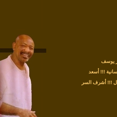
ر يوسف
انية !!!
أسعد
ل !!!
أشرف السر