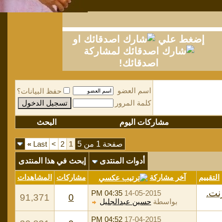
إضغط علي
او
لمشاركة
اصدقائك!
اسم العضو
حفظ البيانات؟
كلمة المرور
مشاركات اليوم
البحث
صفحة 1 من 5
1
2
>
Last
»
أدوات المنتدى
إبحث في هذا المنتدى
التقييم
آخر مشاركة
مشاركات
المشاهدات
نت.
04:35 PM
14-05-2015
91,371
0
بواسطة
حسين عبدالجليل
04:52 PM
17-04-2015