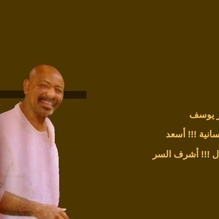
ر يوسف
انية !!!
أسعد
ل !!!
أشرف السر