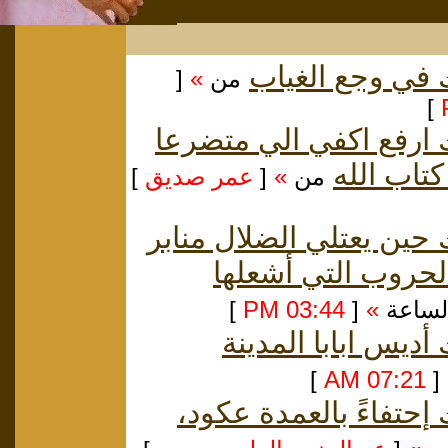
في وجع الغياب
من
»
[
]
ارفع اكفي الي متضرعا
تاب الله
من
»
[
عمر صديق
]
حين يعتلي الضلال منابر
حروب التي أشعلها
الساعة
»
[
03:44 PM
]
أديس ابابا المدينة
]
07:21 AM
[
إحتفاءً بالعمدة عكود،