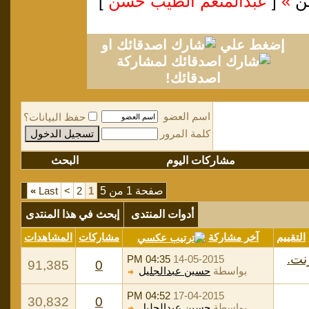
ن
»
[
عبدالمنعم الطيب حسن
]
إضغط علي
او
لمشاركة
اصدقائك!
اسم العضو
حفظ البيانات؟
كلمة المرور
مشاركات اليوم
البحث
صفحة 1 من 5
1
2
>
Last
»
أدوات المنتدى
إبحث في هذا المنتدى
التقييم
آخر مشاركة
مشاركات
المشاهدات
نت.
04:35 PM
14-05-2015
91,385
0
بواسطة
حسين عبدالجليل
04:52 PM
17-04-2015
30,832
0
بواسطة
حسين عبدالجليل