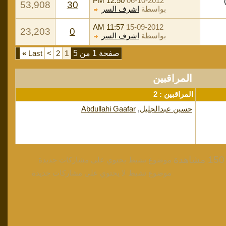
12:50 PM
06-10-2012
53,908
30
بواسطة
اشرف السر
11:57 AM
15-09-2012
23,203
0
بواسطة
اشرف السر
صفحة 1 من 5
1
2
>
Last
»
المراقبين
المراقبين : 2
حسين عبدالجليل
,
Abdullahi Gaafar
موضوع نشيط يحتوي على مشاركات جديدة
موضوع نشيط لا يحتوي على مشاركات جديدة