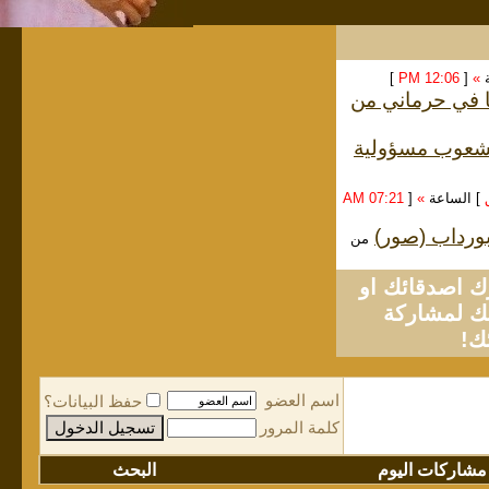
ة
»
[
12:06 PM
]
ا في حرماني من
الشعوب مسؤولية
] الساعة
»
[
07:21 AM
لبورداب (صور)
من
او
لمشاركة
ك!
اسم العضو
حفظ البيانات؟
كلمة المرور
مشاركات اليوم
البحث