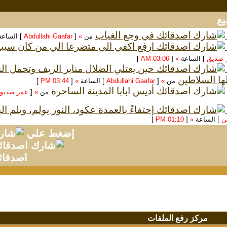
في وجع الغياب
من
»
[
Abdullahi Gaafar
] الساع
ارفع اكفي الي متضرعا الي من كان سبب
 صديق
] الساعة
»
[
03:06 AM
]
حين يعتلي الضلال منابر الزيف وتحمل 
ها السلاطين
من
»
[
Abdullahi Gaafar
] الساعة
»
[
03:44 PM
]
أديس ابابا المدينة الساحرة
من
»
[
عمر صديق
إحتفاءً بالعمدة عكود، النور يولم، ويلم ا
سن
] الساعة
»
[
01:10 PM
]
إضغط علي
اصدقائ
مركز رفع الملفات