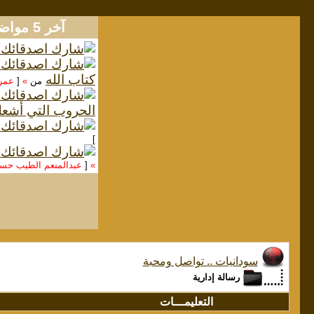
آخر 5 مواضيع
كتاب الله
من
»
[
عمر
الحروب التي أشعل
]
»
[
عبدالمنعم الطيب ح
سودانيات .. تواصل ومحبة
رسالة إدارية
التعليمـــات