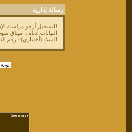
رسالة إدارية
للتسجيل أرجو مراسلة الإد
الميلاد (أختياري):- رقم الت
الانتقا