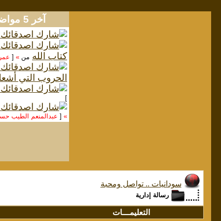
آخر 5 مواضيع
كتاب الله
من
»
[
عمر
الحروب التي أشعل
]
»
[
عبدالمنعم الطيب ح
سودانيات .. تواصل ومحبة
رسالة إدارية
التعليمـــات