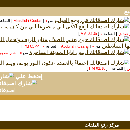
في وجع الغياب
من
»
[
Abdullahi Gaafar
] الساع
ارفع اكفي الي متضرعا الي من كان سبب
 صديق
] الساعة
»
[
03:06 AM
]
حين يعتلي الضلال منابر الزيف وتحمل 
ها السلاطين
من
»
[
Abdullahi Gaafar
] الساعة
»
[
03:44 PM
]
أديس ابابا المدينة الساحرة
من
»
[
عمر صديق
إحتفاءً بالعمدة عكود، النور يولم، ويلم ا
سن
] الساعة
»
[
01:10 PM
]
إضغط علي
اصدقائ
مركز رفع الملفات