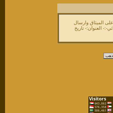
ى الميثاق وارسال
http://sudanyat.org الاسم كاملا - ثلاثي-:- العنوان:- تاريخ