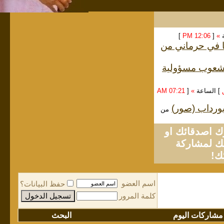
ة
»
[
12:06 PM
]
ا في حرماني من
الشعوب مسؤولية
] الساعة
»
[
07:21 AM
لبورداب (صور)
من
او
لمشاركة
ك!
اسم العضو
حفظ البيانات؟
كلمة المرور
مشاركات اليوم
البحث