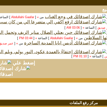
في وجع الغياب
من
»
[
Abdullahi Gaafar
] الساع
ارفع اكفي الي متضرعا الي من كان سبب
 صديق
] الساعة
»
[
03:06 AM
]
حين يعتلي الضلال منابر الزيف وتحمل 
ها السلاطين
من
»
[
Abdullahi Gaafar
] الساعة
»
[
03:44 PM
]
أديس ابابا المدينة الساحرة
من
»
[
عمر صديق
إحتفاءً بالعمدة عكود، النور يولم، ويلم ا
سن
] الساعة
»
[
01:10 PM
]
إضغط علي
اصدقائ
مركز رفع الملفات