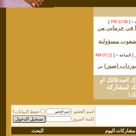
ة
»
[
12:06 PM
]
ا في حرماني من
الشعوب مسؤولية
] الساعة
»
[
07:21 AM
لبورداب (صور)
من
او
لمشاركة
ك!
اسم العضو
حفظ البيانات؟
كلمة المرور
مشاركات اليوم
البحث