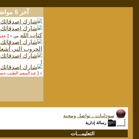
آخر 5 مواضيع
كتاب الله
من
»
[
عمر
الحروب التي أشعل
]
»
[
عبدالمنعم الطيب ح
سودانيات .. تواصل ومحبة
رسالة إدارية
التعليمـــات