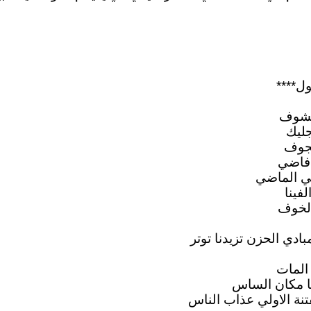
ل****
الشوف
جليك
لجوف
 فاضي
 في الماضي
لفينا
 الخوف
بادي الحزن تزيدنا توتر
المات
ا مكان الساس
نة الاولي عذاب الناس