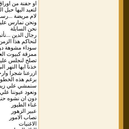
او حفنة من اوراق 
لتعيد اليها حبل ال
لام مريضة ...رس
ونحن نمارس عليها
نحن السابلة
رجال الدين ...نأ
لنحاكم هذا الزمن
سوداء مشوهة دواخ
ممزقة كبيوت العن
تصلح لنجلس عليه
خذنا ايها النهر ال
ازرعنا شجرا وارجع
برغم هذه الخطو
سنمشي علي زيف 
ونعود عيوننا علي
دون ان نشوه حني
غناء الطيور
عبير الزهور
نصاب الامور
الاغنيات