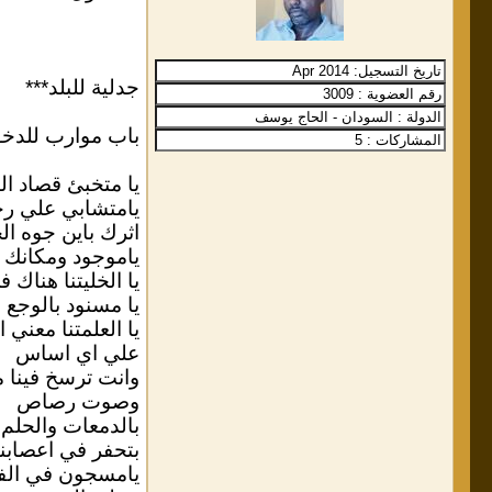
جدلية للبلد***
باب موارب للدخو
يا متخبئ قصاد 
يامتشابي علي ر
اثرك باين جوه ا
ياموجود ومكانك
يا الخليتنا هناك
يا مسنود بالوجع ا
يا العلمتنا معني
علي اي اساس
وانت ترسخ فينا م
وصوت رصاص
بالدمعات والحلم 
بتحفر في اعصابن
يامسجون في الفت