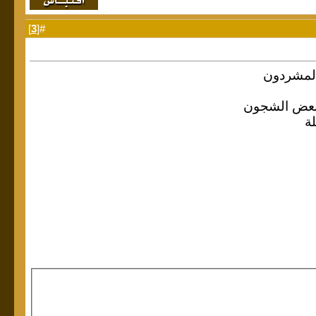
]
3
#[
المشردون
وبعض الشجون
ة