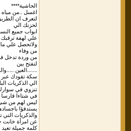
الحاشية****
اغسل ..من مياه ا
لتعرف ان الطريق
لحزنك الي
ابواب جميع النسا
علي لهفة ترقبك 
ولاتحصل علي ما
من وفاء
من وردة تدخل في
لتفتح بين
.......العين .....و
سكة تقودك عبر ث
الي الذكريات الب
تنزوي في سوارك
في شتاءا قارسا
ليس لهم من شئ ا
يستدفؤا باجسادهم
والذكريات التي 
عن امرأة خانت ح
كلمة جميلة تعيد ال