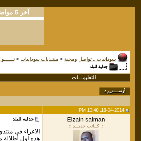
آخر 5 مواضيع
سودانيات .. تواصل ومحبة
>
منتـديات سودانيات
>
نــــــوا
جدلية للبلد
التعليمـــات
18-04-2014, 10:48 PM
Elzain salman
جدلية للبلد
:: كــاتب جديـــد ::
الاعزاء في منتدي 
هذه أول أطلالة مع