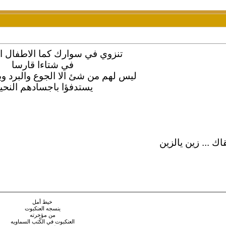
تنزوي في سوارك كما الاطفال 
في شتاءا قارسا
ليس لهم من شئ الا الجوع والبرد 
يستدفؤا باجسادهم النحيل
ك ... زين يالزين
خيط أمل
ينسجه العنكبوت
من مؤخرته
العنكبوت في الكُتب السماويه