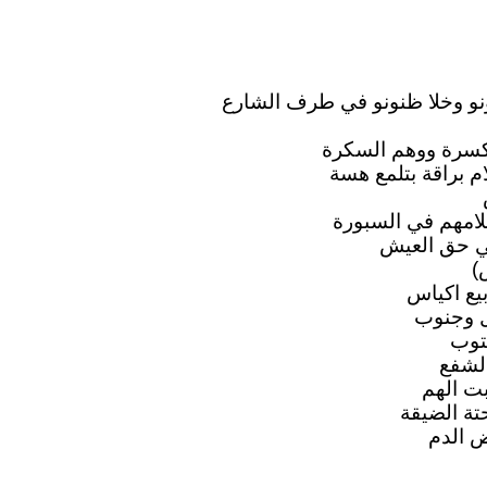
ونو وخلا ظنونو في طرف الشارع
سرة ووهم السكرة
لام براقة بتلمع هسة
لامهم في السبورة
في حق العيش
)
يع اكياس
ل وجنوب
كتوب
الشفع
ت الهم
تة الضيقة
ض الدم