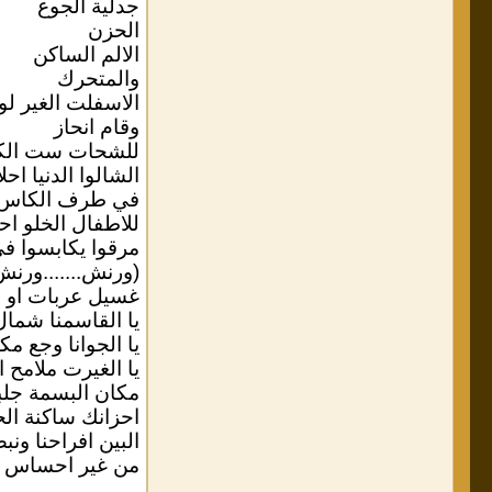
جدلية الجوع
الحزن
الالم الساكن
والمتحرك
الاسفلت الغير ل
وقام انحاز
للشحات ست الك
الشالوا الدنيا اح
في طرف الكاس
للاطفال الخلو اح
مرقوا يكابسوا 
(ورنش.......ورنش
غسيل عربات او ب
يا القاسمنا شما
يا الجوانا وجع م
يا الغيرت ملامح 
مكان البسمة جلب
احزانك ساكنة الح
البين افراحنا ونب
من غير احساس