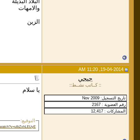
البلاد البديلة
والامهات
الزين
19-04-2014, 11:20 AM
جيجي
:: كــاتب نشــط::
يا سلام
التوقيع:
m/watch?v=uIbZxhLEUyE