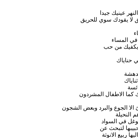
لنهر عينيك جيدا
 لا يقودك سوي للحريق
ء
في المساء
يكفيك من حب
 حناياك
الدهشة
ناياك
ائسة
 كما الاطفال المشردون
لا الجوع والبرد وبعض الشجون
 النحيلة
توغل في السواد
بيبها لتبحث عن
يها ربيع الانوثة