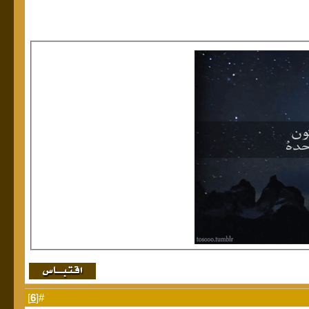
]
6
#[