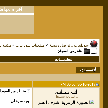
آخر 5 مواضيع
سودانيات .. تواصل ومحبة
>
منتـديات سودانيات
>
مكتبة س
مناظر من السودان
التعليمـــات
30-10-2013, 05:50 PM
اشرف السر
مناظر من السودا
:: كــاتب نشــط::
بورتسودان