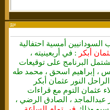
]
1
#[
اب السودانيين أمسية احتفالية
ثمان أبكر
: في أربعينيته ،
شتمل البرنامج على توقيعات
اس ، إبراهيم اسحق ، محمد طه
لراحل النور عثمان أبكر
لاء عثمان التوم مع قراءات
 عبدالماجد ، الصادق الرضي ،
سبو وذلك
في تمام الساعة