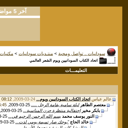
آخر 5 مواضيع
سودانيات .. تواصل ومحبة
>
منتـديات سودانيات
>
مكتبات
اتحاد الكتاب السودانيين ويوم الشعر العالمي
التعليمـــات
عالم عباس
اتحاد الكتاب السودانيين ويوم...
24-03-2009,
08:12 PM
معتصم الطاهر
ليلة سامية بقامة الرجل .....
25-03-2009,
:45 AM
بابكر مخير
إحتفالية منتظرة حزن المناسبة...
25-03-2009,
النور يوسف محمد
بسم الله الرحمن الرحيم في...
25-03-2009,
خالد الحاج
"بوحك صار تميمة يومي لذت...
25-03-2009,
المشاركات المتبقية تجدها بالأسفل...