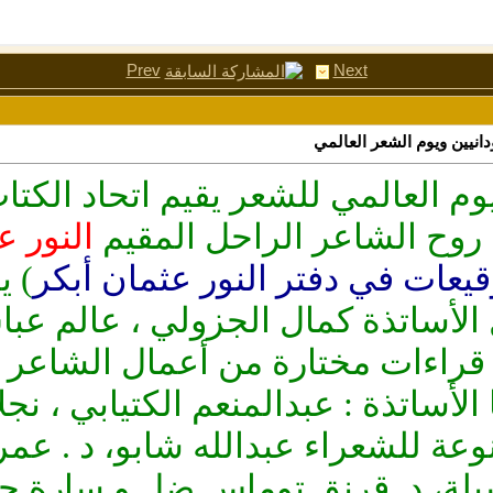
Prev
Next
دانيين ويوم الشعر العالمي
ليوم العالمي للشعر يقيم اتحاد الكت
 روح الشاعر الراحل المقيم
النور ع
قيعات في دفتر النور عثمان أبكر
) ي
 الأساتذة كمال الجزولي ، عالم عب
 قراءات مختارة من أعمال الشاعر ا
الأساتذة : عبدالمنعم الكتيابي ، نج
عة للشعراء عبدالله شابو، د . عمر
سيلة، د. قرنق توماس ضل و سارة ح