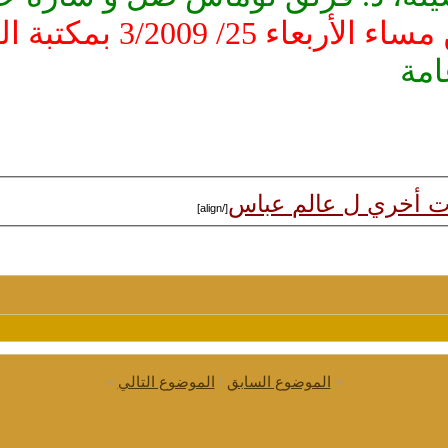
3/2009 بمكتبة البشير الريح العامة بأمدرمان
امة
ت أخري ل عالم عباس
[/align]
«
الموضوع السابق
|
الموضوع التالي
»