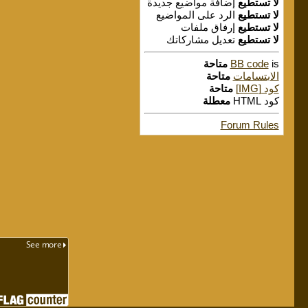
لا تستطيع
إضافة مواضيع جديدة
لا تستطيع
الرد على المواضيع
لا تستطيع
إرفاق ملفات
لا تستطيع
تعديل مشاركاتك
is
BB code
متاحة
الابتسامات
متاحة
كود [IMG]
متاحة
كود HTML
معطلة
Forum Rules