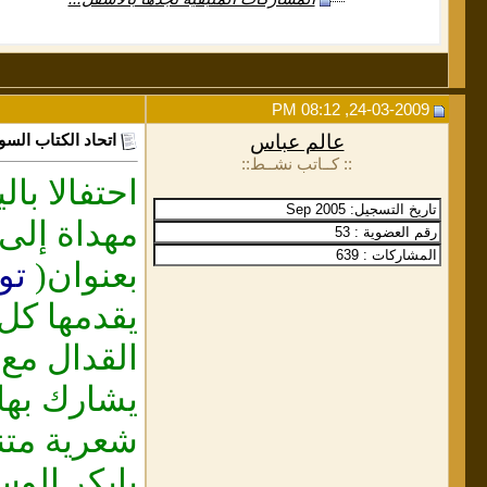
24-03-2009, 08:12 PM
عالم عباس
اتحاد الكتاب السو
:: كــاتب نشــط::
احتفالا با
مهداة إلى
بعنوان(
تو
يقدمها كل
القدال مع
يشارك بها 
شعرية متنو
بابكر الو