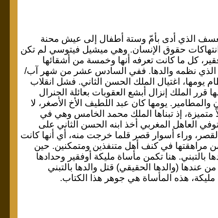
عسف الذي أدى بأمّ وستة أطفال إلى عيش محنة
ض انتهاكات حقوق الإنسان. وهي ميشيل فيتوسي لم تكن
ير، كل ما كانت تعرفه أنها وخمسة من أشقائها
ي الذي نظمه والدها. ففي السادس عشر من شهر آب/
ي في النظام يومها، اغتيال الملك الحسن الثاني. فشل انقلاب
رر الملك إنزال أبشع العقوبات بعائلة الجنرال
المطامير. يومها كان عبد اللطيف الأخ الأصغر، لا
اً متميزة، إذ تبناها الملك محمد الخامس وهي في
توفي العاهل المغربي أخذ ابنه الحسن الثاني على
 القصر، وراء أسوار قصر قلما خرجت منه، أي أنها كانت
ن مراهقتها في كنف أهل متنفذين ومتمكنين. حين
ا بالتبني. هنا تكمن مأساة مليكة أوفقير وحدادها
ن عندها (والدها الحقيقي) قتل والدها بالتبني
 مليكة، هذه المأساة هي جوهر هذا الكتاب.