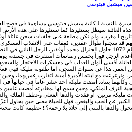
فقير, ميشيل فيتوسي
لسيرة بالنسبة للكاتبة ميشيل فيتوسي مساهمة في فضح ال
ه هذه العائلة سيظل يستثيرها كما تستثيرها على هذه الأر
تاريخ المغرب، ولم تكن مطلعة على خلفيات سجن عائلة أوفق
تهم قد سجنوا طوال عقدين، كعقاب على الانقلاب العسكر
أغسطس من العام 1972 حاول الجنرال محمد أوفقير، الرجل الثان
وأعدم الرجل فوراً بخمس رصاصات استقرت في جسده، يومها ق
لعائلة أقسى ألوان العذاب في معسكرات الاحتجاز والسجون و
ة من العمر. هذا عن سنوات السجن، أما طفولة مليكة فهي فعل
، وترعرعت مع ابنته الأميرة أمينة لتقارب عمريهما، وحين 
تين وكأنهما بنتاه. أمضت مليكة أحد عشر عاماً في حياتها في
جية الترف الملكي، وحين سمح لها بمغادرته أمضت عامين م
مت مليكة مرتين، أو فقدت والدها الفعلي وعطف الملك، والده
الكبير عن الحب والبغض. فهل للحياة معنى حين يحاول أعزّ م
حول والدها بالتبني إلى جلاد بلا رحمة؟!! عظيمة كانت محنة