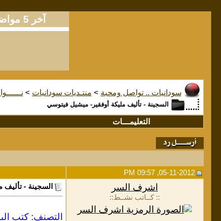
آخر 5 مواضيع
سودانيات .. تواصل ومحبة
>
منتـديات سودانيات
>
نــــــوا
السجينة - تأليف مليكة أوفقير- ميشيل فيتوسي
التعليمـــات
05-11-2012, 09:57 PM
اشرف السر
السجينة - تأليف 
:: كــاتب نشــط::
التصنف: كتب البي