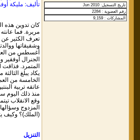
تأليف: مليكة أو
كان تدوين هذه ا
مريرة. فما عانت
تعرف الكثير عن 
وشقيقاتها ووالد
الجنرال أوفقير 
المتمرد. فذاقت ا
يكاد يبلغ الثالث
الخامسة من العمر
عاتقه تربية البن
منذ ذلك اليوم س
وقع الانقلاب تيت
المزدوج وسؤالها 
(الملك)؟ وكيف يت
التنزيل