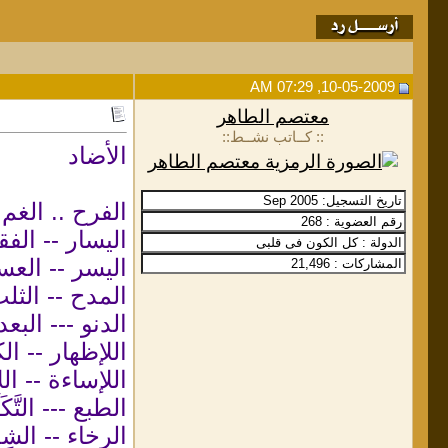
10-05-2009, 07:29 AM
معتصم الطاهر
:: كــاتب نشــط::
الأضاد
الفرح .. الغم 
اليسار -- الفق
اليسر -- العس
المدح -- الثل
الدنو --- البعد
اللإظهار -- ال
اللإساءة -- ا
الطبع --- التَّك
الرخاء -- الشِد