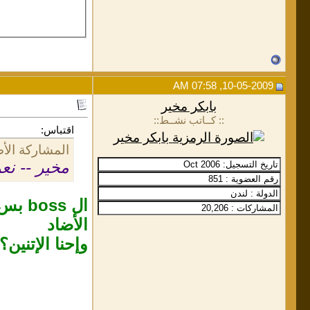
10-05-2009, 07:58 AM
بابكر مخير
:: كــاتب نشــط::
اقتباس:
المشاركة الأ
مخير -- نع
ال boss بس إتآ قلتا:
الأضاد
وإحنا الإتنين