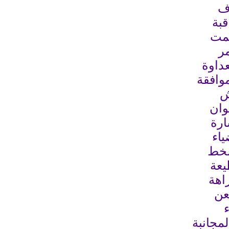
وف
قبة
صمت
مر
عداوة
لموافقة
ش
وان
ارة
ياء
سخط
يعة
راهة
عن
ء
لمجانبة