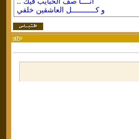
أنــــا صف الحبايب فيك ..
و كـــــــــــل العاشقين خلفي
]
47
#[