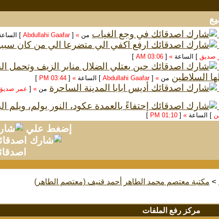
في وجع الغياب
من
»
[
Abdullahi Gaafar
] الساع
ارفع اكفي الي متضرعا الي من كان سبب
 صديق
] الساعة
»
[
03:06 AM
]
حين يعتلي الضلال منابر الزيف وتحمل 
ها السلاطين
من
»
[
Abdullahi Gaafar
] الساعة
»
[
03:44 PM
]
أديس ابابا المدينة الساحرة
من
»
[
عمر صديق
إحتفاءً بالعمدة عكود، النور يولم، ويلم ا
سن
] الساعة
»
[
01:10 PM
]
إضغط علي
اصدقائ
>
مكتبة معتصم محمد الطاهر أحمد قنيف (معتصم الطاهر)
مركز رفع الملفات