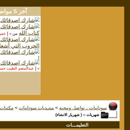
آخر 5 مواضيع
كتاب الله
من
»
[
عمر
الحروب التي أشعل
]
»
[
عبدالمنعم الطيب ح
سودانيات .. تواصل ومحبة
>
منتـديات سودانيات
>
مكتبات
شهريات :- ( شهريار الانشاء)
التعليمـــات