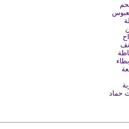
قحم
لعبوس
ة
ن
اح
نف
ظاظة
بطاء
عة
بة
ت حماد