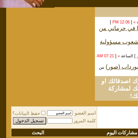
ة
»
[
12:06 PM
]
ا في حرماني من
الشعوب مسؤولية
] الساعة
»
[
07:21 AM
لبورداب (صور)
من
او
لمشاركة
ك!
اسم العضو
حفظ البيانات؟
كلمة المرور
مشاركات اليوم
البحث