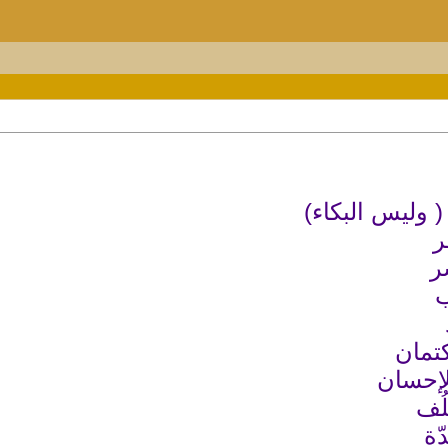
( وليس البكاء)
ر
ر
ب
كتمان
للإحسان
َلُف
ّة