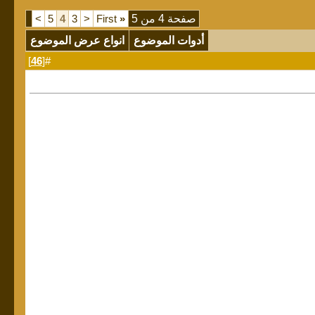
صفحة 4 من 5
«
First
<
3
4
5
>
أدوات الموضوع
انواع عرض الموضوع
]
46
#[