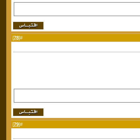
]
78
#[
]
79
#[