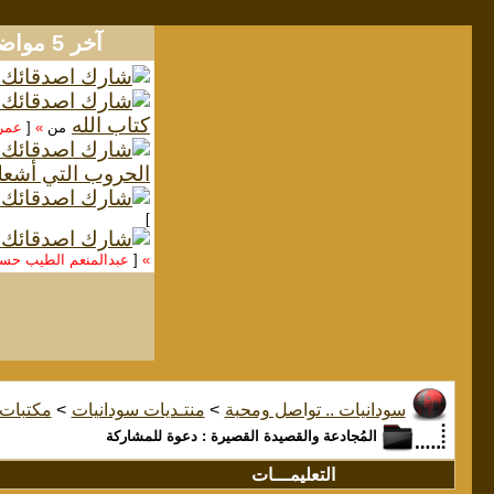
آخر 5 مواضيع
كتاب الله
من
»
[
عمر
الحروب التي أشعل
]
»
[
عبدالمنعم الطيب ح
سودانيات .. تواصل ومحبة
>
منتـديات سودانيات
>
مكتبات
المُجادعة والقصيدة القصيرة : دعوة للمشاركة
التعليمـــات