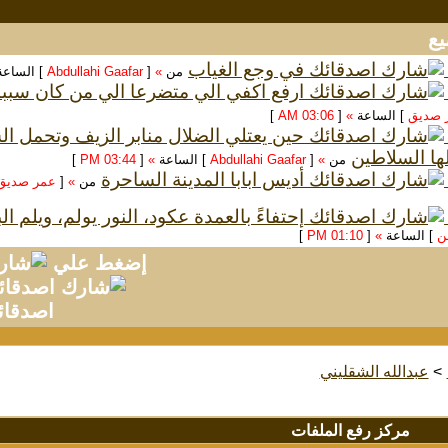
في وجع الغياب
من
»
[
Abdullahi Gaafar
] الساع
ارفع اكفي الي متضرعا الي من كان سبب
 صديق
] الساعة
»
[
03:06 AM
]
حين يعتلي الضلال منابر الزيف وتحمل 
ها السلاطين
من
»
[
Abdullahi Gaafar
] الساعة
»
[
03:44 PM
]
أديس ابابا المدينة الساحرة
من
»
[
عمر صديق
إحتفاءً بالعمدة عكود، النور يولم، ويلم ا
سن
] الساعة
»
[
01:10 PM
]
إضغط علي
اصدقائ
>
عبدالله الشقليني
مركز رفع الملفات