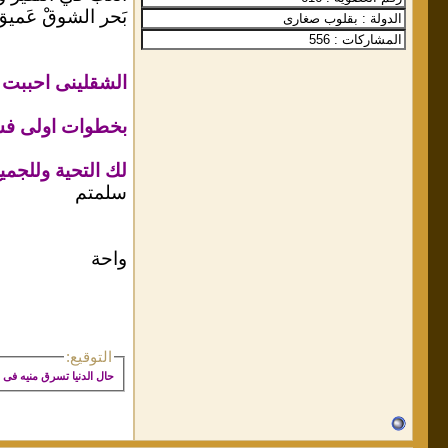
بَحر الشوقْ عَميق يَ
الشقلينى احببت 
بخطوات اولى فس
لك التحية وللجميع
سلمتم
واحة
التوقيع:
حال الدنيا تسرق منيه فى