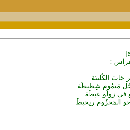
فراش :
 جَابَ الكُليتَة
ُل مَتمُوم شِطيطَة
قَع في زولُو عيطَة
خو المَحزُوم ريحيطَ