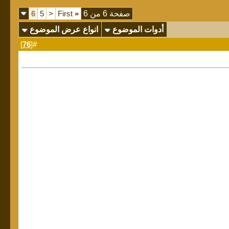
صفحة 6 من 6
«
First
<
5
6
أدوات الموضوع
انواع عرض الموضوع
]
76
#[