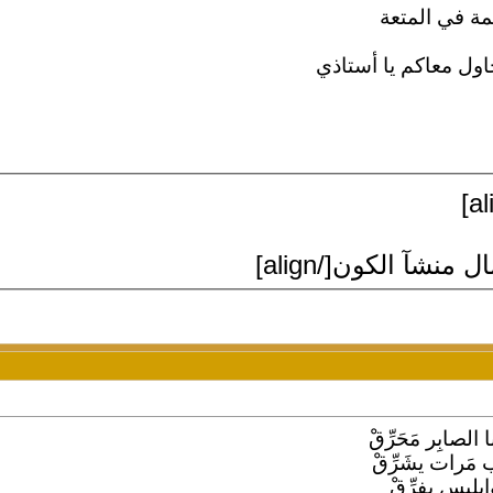
قمة في المتعة
ول معاكم يا أستاذي
منشآ الكون[/align]
لصابِر مَحَرِّقْ
ب مَرات يشَرِّقْ
إبليس يفرِّقْ