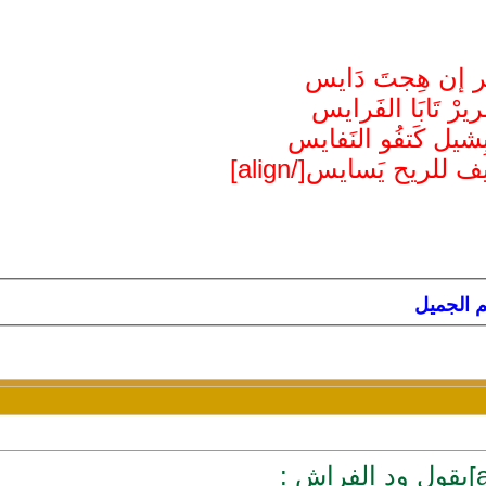
ير إن هِجتَ دَايس
ِريرْ تَابَا الفَرايس
ِشيل كَتفُو النَفايس
يف للريح يَسايس[/align]
لم الجميل