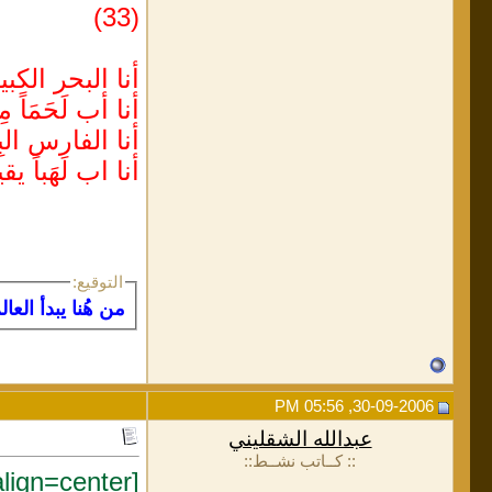
(33)
أنا البحر الكب
أنا أب لَحَمَاً م
أنا الفارس الب
أنا اب لَهَباً يق
التوقيع:
من هُنا يبدأ العا
30-09-2006, 05:56 PM
عبدالله الشقليني
:: كــاتب نشــط::
[align=center]يقول ود الفراش :