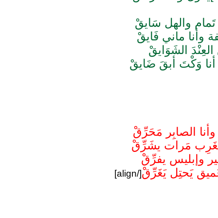
مام والهل سَايقْ
وأنا ماني فَايقْ
لعِنْدَ الشَوَايقْ
ا وَكْتَ أبقَ ضَايقْ
ا الصابِر مَحَرِّقْ
غَرِب مَرات يشَرِّقْ
ير وإبليس يفرِّقْ
ق يَحتِل يَغَرِّقْ
[/align]