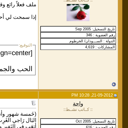
ملف فعلاً رائع و
إذا سمحت لي أحا
التوقيع:
[align=center]
الحب والجمال 
21-09-2012, 10:28 PM
واحة
:: كــاتب نشــط::
(خَمسة شهور وأنا ا
البَال رَاجي الغَرِ
أتعَب في النَفير و