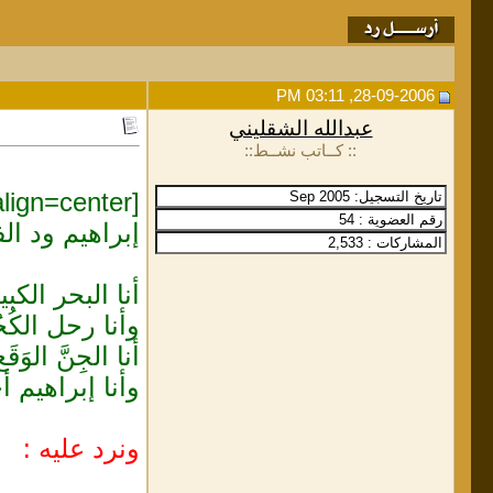
28-09-2006, 03:11 PM
عبدالله الشقليني
:: كــاتب نشــط::
[align=center]
إبراهيم ود ال
أنا البحر الكبير
وأنا رحل الكُح
أنا الجِنَّ الوَ
وأنا إبراهيم أ
ونرد عليه :