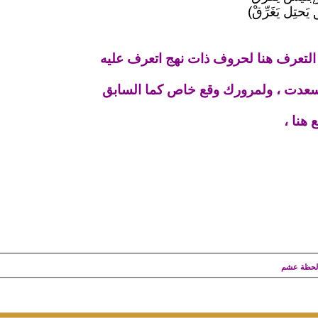
حتِل يَغَرِّقْ)
التعرف هنا لحروف ذات نهج اتعرف عليه
عدت ، ولمرورك وقع خاص كما السابق
 هنا ،
 لحظة عشم