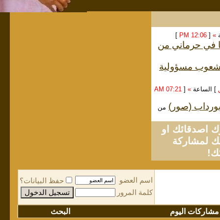
ة
»
[
12:06 PM
]
ا في حرماني من
الشعوب مسؤولية
] الساعة
»
[
07:21 AM
لبورداب (صور)
من
او
لمشاركة
ك!
اسم العضو
حفظ البيانات؟
كلمة المرور
مشاركات اليوم
البحث