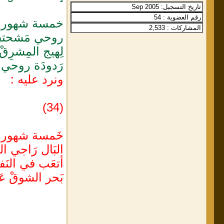
خمسة شهور تَ
روحي مَشحتفة 
لِهيج المِشرِقْ ا
رَدودَة روحي أن
ونرد عليه :
(34)
خَمسة شهور وأن
البَال رَاجي ال
أتعَب في النَف
بَحر الشوقْ عَمي