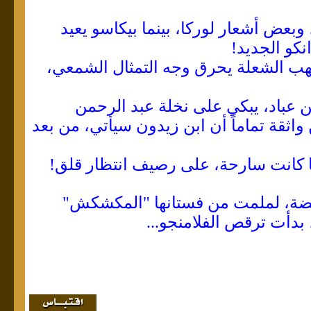
 وبعض أشعار لوركا، بينما بيكاسو يعيد
نكو الجديد!
 لهب الشعلة يحرق وجه التمثال الشمعي،
ن عباد، يبكي على نخلة عبد الرحمن
اثقة تماماً أن ابن زيدون سيأتي، من بعد
ها كانت سارحة، على رصيف انتظار قلق!
غضة، لملمت من فستانها "المكشكش"
 بدأت ترقص الفلامنجو...