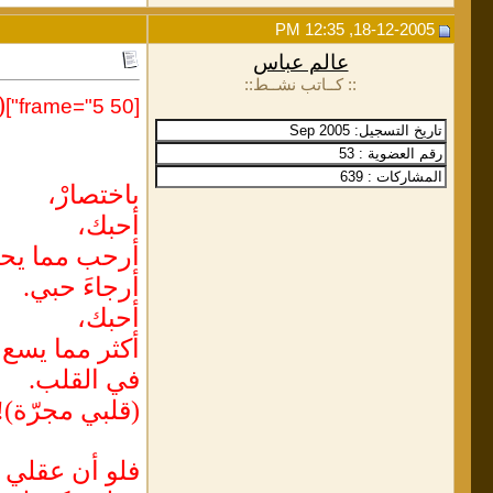
18-12-2005, 12:35 PM
عالم عباس
:: كــاتب نشــط::
1)
[frame="5 50"]
باختصارْ،
أحبك،
أرحب مما يحت
أرجاءَ حبي.
أحبك،
أكثر مما يسع 
في القلب.
(قلبي مجرّة)!
فلو أن عقلي 