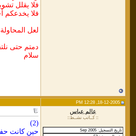
فلا يقلل تشو
فلا يخدعكم أ
لعل المحاولة 
دمتم حتى نلتقي 
سلام
18-12-2005, 12:28 PM
عالم عباس
:: كــاتب نشــط::
(2)
حين كانت حفيد