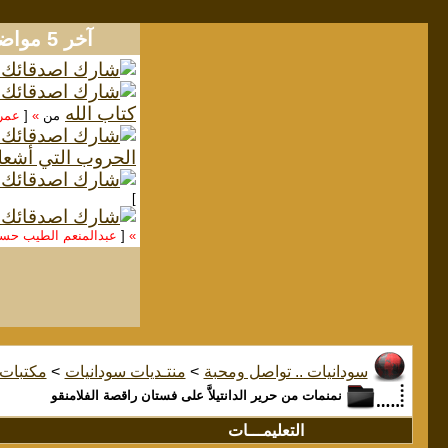
آخر 5 مواضيع
كتاب الله
من
»
[
عمر
الحروب التي أشعل
]
»
[
عبدالمنعم الطيب ح
سودانيات .. تواصل ومحبة
>
منتـديات سودانيات
>
مكتبات
نمنمات من حرير الدانتيلاَّ على فستان راقصة الفلامنقو
التعليمـــات