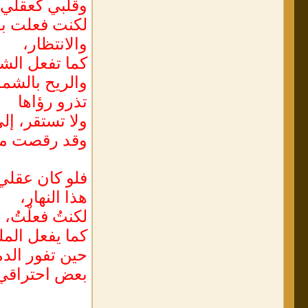
وقلبي كعقلي،
لكنت فعلت ب
والانتظار،
كما تفعل الش
والريح بالش
تذرو رؤاها
ولا تستقر، إل
وقد رقصت مع
فلو كان عقلي،
هذا النهار،
لكنتُ فعلْتُ،
كما يفعل المل
حين تفور الدما
بعض احتراقي