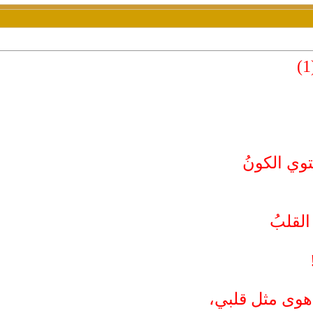
(
وي الكونُ
القلبُ
هوى مثل قلبي،