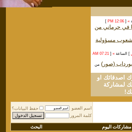
ة
»
[
12:06 PM
]
ا في حرماني من
الشعوب مسؤولية
] الساعة
»
[
07:21 AM
لبورداب (صور)
من
او
لمشاركة
ك!
اسم العضو
حفظ البيانات؟
كلمة المرور
مشاركات اليوم
البحث