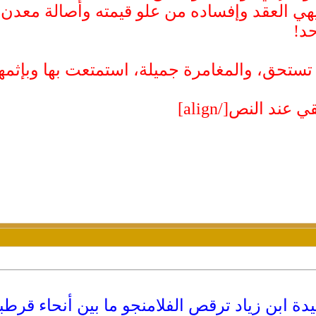
يهي العقد وإفساده من علو قيمته وأصالة معدن
حد!
تستحق، والمغامرة جميلة، استمتعت بها وبإثمها
عند النص[/align]
ة ابن زياد ترقص الفلامنجو ما بين أنحاء قرطب