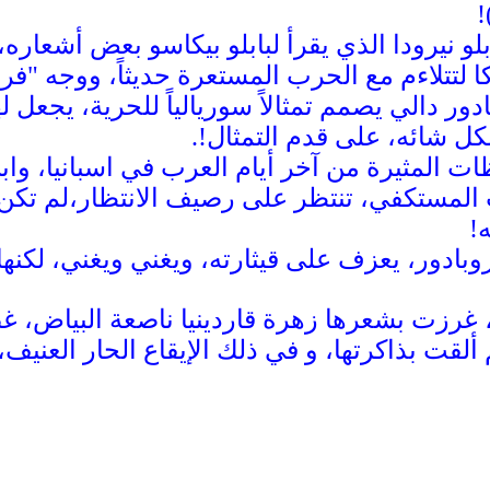
)
لو نيرودا الذي يقرأ لبابلو بيكاسو بعض أشعاره،
 لتتلاءم مع الحرب المستعرة حديثاً، ووجه "فرا
ور دالي يصمم تمثالاً سوريالياً للحرية، يجعل
 شائه، على قدم التمثال!.
ت المثيرة من آخر أيام العرب في اسبانيا، واب
المستكفي، تنتظر على رصيف الانتظار،لم تكن و
ه!
روبادور، يعزف على قيثارته، ويغني ويغني، لكن
غرزت بشعرها زهرة قاردينيا ناصعة البياض، 
لقت بذاكرتها، و في ذلك الإيقاع الحار العنيف،