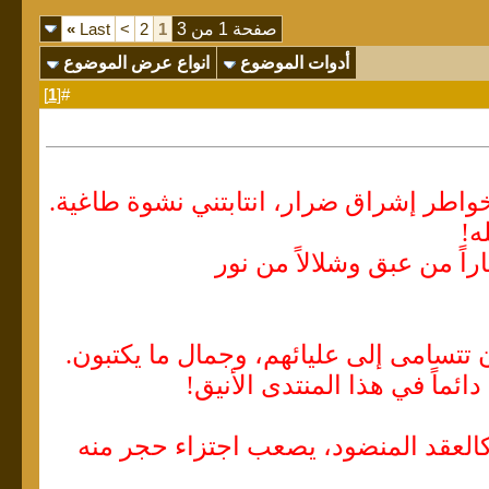
صفحة 1 من 3
1
2
>
Last
»
أدوات الموضوع
انواع عرض الموضوع
]
1
#[
ه!
اً من عبق وشلالاً من نور
تتسامى إلى عليائهم، وجمال ما يكتبون.
اً في هذا المنتدى الأنيق!
العقد المنضود، يصعب اجتزاء حجر منه