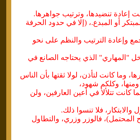
لت إعادة تنضيدها، وترتيب جواهرها.
بتكر أو المبدع.، (إلا في حدود الحرفة
جمع وإعادة الترتيب والنظم على نحو
خل "المهاري" الذي يحتاجه الصانع في
ا، وما كانت لتأذن، لولا ثقتها بأن الناس
 ومنها، وكلكم شهود،
 كانت تتلألأ في أعين العارفين، ولن
والابتكار، فلا تنسوا ذلك.
ح المحتمل)، فالوزر وزري، والتطاول