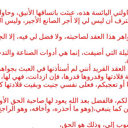
ولتي اليائسة هذه، عبثت باتساقها الأنيق، وحاو
ترف أن ليس لي إلا أجر الصانع الأجير، وليس الم
هر هذا العقد لصاحبته، ولا فضل لي فيه، إلا ال
يلة التي أضيفت، إنما هي أدوات الصناعة والتد
.
العقد الفريد أنني لم أستأذنها في العبث بجواهره
 قلادتها وقدروها قدرها، فإن ازدانت، فهي لها،
 أو تعجبكم، فعلى نفسي جنيت وبقيت قلادتها كما
كم، فالفضل بعد الله يعود لها صاحبة الحق الأول 
ن كما ينبغي،(وهو ما أحذره، وأخافه، وهو الراج
وب إلي، وذلك هو الحق،