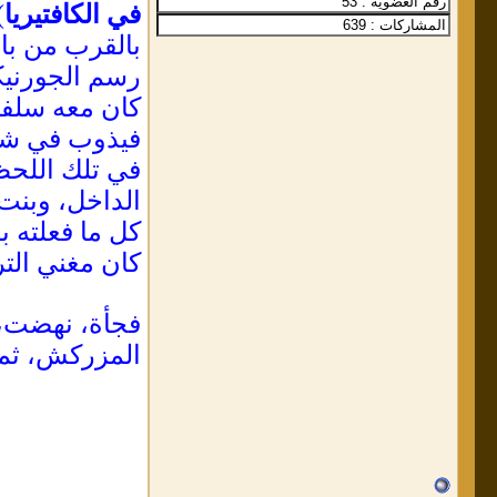
في الكافتيريا
!
بالقرب من باب
رسم الجورنيكا
كان معه سلفاد
فيذوب في شكل
في تلك اللحظا
الداخل، وبنت 
كل ما فعلته ب
كان مغني الت
فجأة، نهضت، 
المزركش، ثم أ