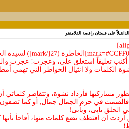
دانتيلاَّ على فستان راقصة الفلامنقو
تب تعليقاً استغلق علي، وعجزت! عجزت والل
ة الكلمات ولا انثيال الخواطر التي تهمي أمطار
ر مشاركيها فأزداد نشوة، وتتقاصر كلماتي أن 
لصمت في حرم الجمال جمال, أو كما تصفون دائم
ي الحلق يأبى، ويأبى!
ردت أن أقتطف بضع كلمات منها، أفاجأ بأنها ك
!