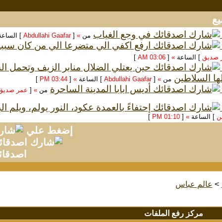
في وجع الغياب
من
»
[
Abdullahi Gaafar
] الساع
ارفع اكفي الي متضرعا الي من كان سبب
 صديق
] الساعة
»
[
03:06 AM
]
حين يعتلي الضلال منابر الزيف وتحمل 
ها السلاطين
من
»
[
Abdullahi Gaafar
] الساعة
»
[
03:44 PM
]
أديس ابابا المدينة الساحرة
من
»
[
عمر صديق
إحتفاءً بالعمدة عكود، النور يولم، ويلم ا
سن
] الساعة
»
[
01:10 PM
]
إضغط علي
اصدقائ
>
عالم عباس
مركز رفع الملفات