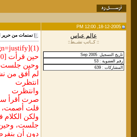
18-12-2005, 12:00 PM
عالم عباس
نمنمات من حرير ال
:: كــاتب نشــط::
(1)[align=justify]
حين قرأت [mark=#CCFF00]الخاطرة (27[/mark]) لسيدة الخواطر إشراق ضرار، انتابتني نشوة طاغية.
وحين جلست أك
لم أفق من نشو
انتظرت
وانتظرت
صرت أقرأ سطو
قلت أصمت، فا
ولكن الكلام ف
جلست، وحين أ
دون أن ينفرط