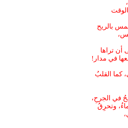
الوقت
مس بالريح
مس،
ى أن تراها
ها في مدار!
 كما القلبُ
حُ في الجرحِ،
ءُ، وتحرِقُ
،