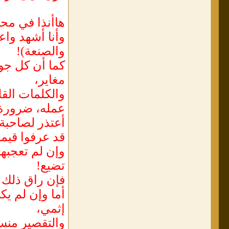
هاأنذا في محا
وأنا أشهد واع
والصنعة)!
كما أن كل جوا
مغاير،
والكلمات القل
عمله، ضرورة
أعتذر لصاحبة 
قد عرفوا قيمة
وإن لم تعجبها
تضيع!
فإن راق ذلك ل
أما وإن لم يك
إثمي،
والتقصير منس