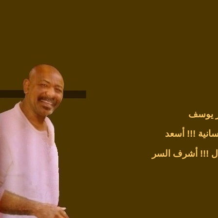
ر يوسف
انية !!!
أسعد
ل !!!
أشرف السر