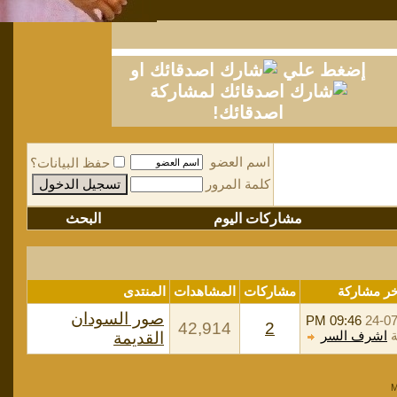
إضغط علي
او
لمشاركة
اصدقائك!
اسم العضو
حفظ البيانات؟
كلمة المرور
مشاركات اليوم
البحث
خر مشاركة
مشاركات
المشاهدات
المنتدى
صور السودان
09:46 PM
24-0
42,914
2
ة
اشرف السر
القديمة
M