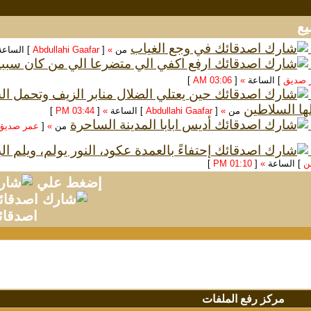
في وجع الغياب
من
»
[
Abdullahi Gaafar
] الساع
ارفع اكفي الي متضرعا الي من كان سبب
 صديق
] الساعة
»
[
03:06 AM
]
حين يعتلي الضلال منابر الزيف وتحمل 
ها السلاطين
من
»
[
Abdullahi Gaafar
] الساعة
»
[
03:44 PM
]
أديس ابابا المدينة الساحرة
من
»
[
عمر صديق
إحتفاءً بالعمدة عكود، النور يولم، ويلم ا
سن
] الساعة
»
[
01:10 PM
]
إضغط علي
اصدقائ
مركز رفع الملفات