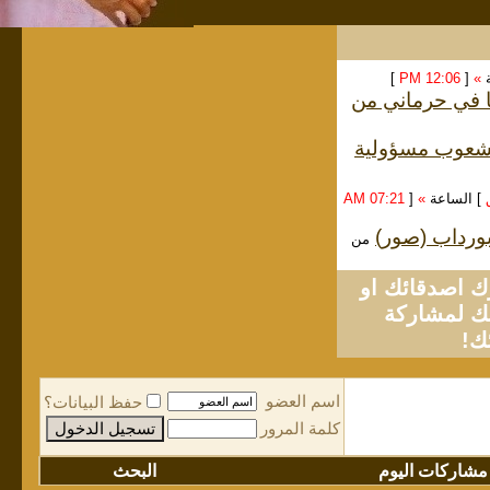
ة
»
[
12:06 PM
]
ا في حرماني من
الشعوب مسؤولية
] الساعة
»
[
07:21 AM
لبورداب (صور)
من
او
لمشاركة
ك!
اسم العضو
حفظ البيانات؟
كلمة المرور
مشاركات اليوم
البحث