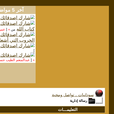
آخر 5 مواضيع
كتاب الله
من
»
[
عمر
الحروب التي أشعل
]
»
[
عبدالمنعم الطيب ح
سودانيات .. تواصل ومحبة
رسالة إدارية
التعليمـــات